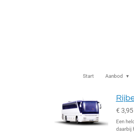
Ga
direct
naar
de
hoofdinhoud
Start
Aanbod
Rijb
€ 3,95
Een hel
daarbij