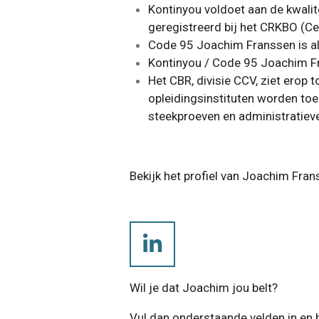
Kontinyou
voldoet aan de kwalite
geregistreerd bij het CRKBO (Ce
Code 95 Joachim Franssen is al
Kontinyou / Code 95 Joachim Fr
Het CBR, divisie CCV, ziet ero
opleidingsinstituten worden to
steekproeven en administratieve
Bekijk het profiel van Joachim Fran
L
i
Wil je dat Joachim jou belt?
n
k
Vul dan onderstaande velden in en hi