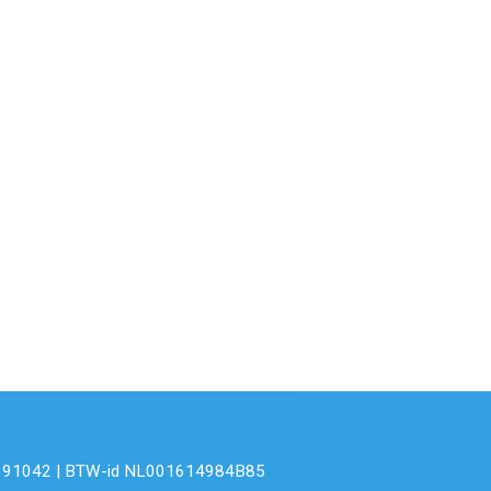
 72691042 | BTW-id NL001614984B85