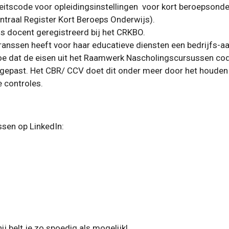
itscode voor opleidingsinstellingen voor kort beroepsonderw
ntraal Register Kort Beroeps Onderwijs).
s docent geregistreerd bij het CRKBO.
anssen heeft voor haar educatieve diensten een bedrijfs-aa
p toe dat de eisen uit het Raamwerk Nascholingscursussen c
egepast. Het CBR/ CCV doet dit onder meer door het houde
 controles.
ssen op LinkedIn:
j belt je zo spoedig als mogelijk!