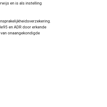
ijs en is als instelling
nsprakelijkheidsverzekering.
ode95 en ADR door erkende
n van onaangekondigde