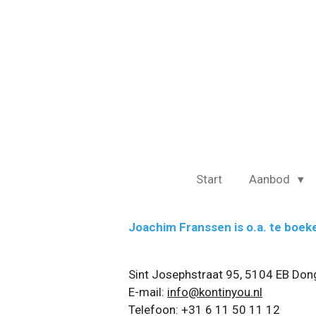
Ga
direct
naar
de
hoofdinhoud
Start
Aanbod
Joachim Franssen is o.a. te boek
Sint Josephstraat 95, 5104 EB Don
E-mail:
info@kontinyou.nl
Telefoon: +31 6 11 50 11 12