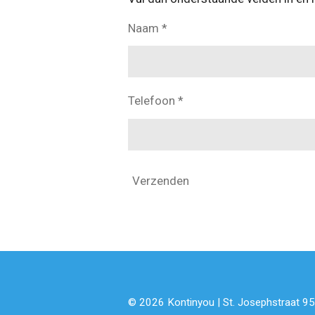
e
Naam *
d
I
n
Telefoon *
Verzenden
© 2026 Kontinyou | St. Josephstraat 