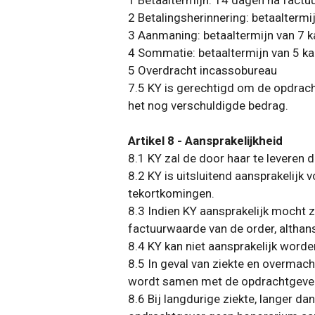
1 Betaaltermijn: 14 dagen na fact
2 Betalingsherinnering: betaalterm
3 Aanmaning: betaaltermijn van 7 
4 Sommatie: betaaltermijn van 5 k
5 Overdracht incassobureau
7.5 KY is gerechtigd om de opdrach
het nog verschuldigde bedrag.
Artikel 8 - Aansprakelijkheid
8.1 KY zal de door haar te leveren 
8.2 KY is uitsluitend aansprakelijk
tekortkomingen.
8.3 Indien KY aansprakelijk mocht 
factuurwaarde van de order, althan
8.4 KY kan niet aansprakelijk worde
8.5 In geval van ziekte en overmac
wordt samen met de opdrachtgever n
8.6 Bij langdurige ziekte, langer da