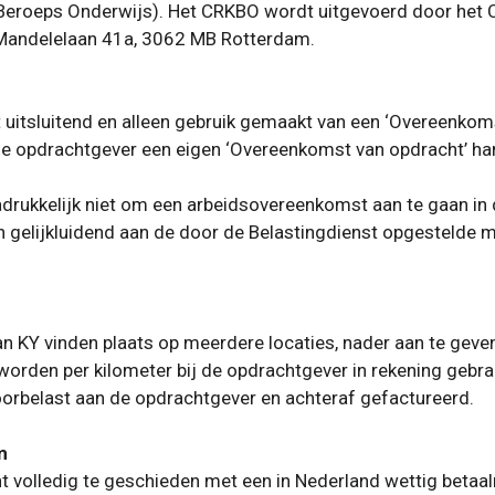
Beroeps Onderwijs). Het CRKBO wordt uitgevoerd door het C
 Mandelelaan 41a, 3062 MB Rotterdam.
 uitsluitend en alleen gebruik gemaakt van een ‘Overeenkomst
de opdrachtgever een eigen ‘Overeenkomst van opdracht’ han
rukkelijk niet om een arbeidsovereenkomst aan te gaan in de
jn gelijkluidend aan de door de Belastingdienst opgestel
van KY vinden plaats op meerdere locaties, nader aan te gev
) worden per kilometer bij de opdrachtgever in rekening geb
rbelast aan de opdrachtgever en achteraf gefactureerd.
m
nt volledig te geschieden met een in Nederland wettig betaa