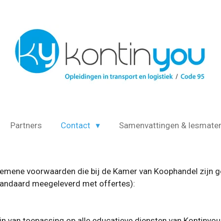
Partners
Contact
Samenvattingen & lesmater
gemene voorwaarden die bij de Kamer van Koophandel zijn 
ndaard meegeleverd met offertes):
van toepassing op alle educatieve diensten van Kontinyou - 