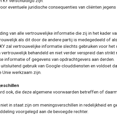
 KY verschuldigd zijn.
k voor eventuele juridische consequenties van cliënten jegens
ing van alle vertrouwelijke informatie die zij in het kader v
rouwelijk als dit door de andere partij is medegedeeld of als
Y zal vertrouwelijke informatie slechts gebruiken voor het 
ertrouwelijk behandeld en niet verder verspreid dan strikt n
ke informatie of gegevens van opdrachtgevers aan derden.
uitsluitend gebruik van Google-clouddiensten en voldoet 
e Unie werkzaam zijn.
geschillen
aard ook, die deze algemene voorwaarden betreffen of daarm
et in staat zijn om meningsverschillen in redelijkheid en g
iddeling voorgelegd aan de bevoegde rechter.