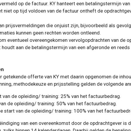
s vermeld op de factuur. KY hanteert een betalingstermijn van
 niet op tijd voldoen van de factuur ontheft de opdrachtge
prijsvermeldingen die onjuist zijn, bijvoorbeeld als gevolg 
ormaties kunnen geen rechten worden ontleend.
r om eventueel overeengekomen vervolgopdrachten van de op
t houdt aan de betalingstermijn van een afgeronde en reeds
en
r getekende offerte van KY met daarin opgenomen de inhoud
planning, methodekeuze en prijsstelling gelden de volgende 
t van de opleiding/ training: 25% van het factuurbedrag.
 van de opleiding/ training: 50% van het factuurbedrag.
e start van de opleiding/ training: 100% van het factuurbedr
beëindiging van een overeenkomst door de opdrachtgever is 
 zulks binnen 14 kalenderdagen. Daarbij gelden de bepaling