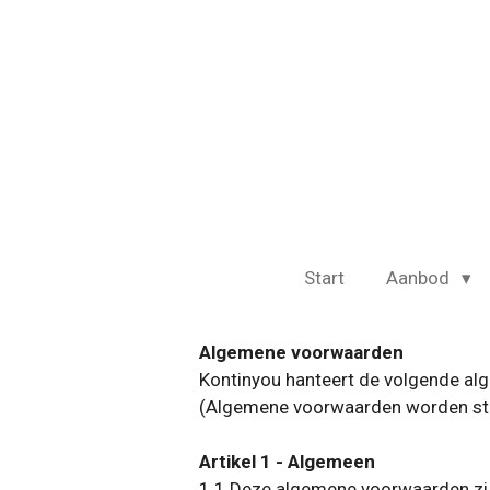
Ga
direct
naar
de
hoofdinhoud
Start
Aanbod
Algemene voorwaarden
Kontinyou hanteert de volgende al
(Algemene voorwaarden worden sta
Artikel 1 - Algemeen
1.1 Deze algemene voorwaarden zijn 