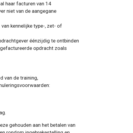
 al haar facturen van 14
ver niet van de aangegane
van kennelijke type-, zet- of
drachtgever éénzijdig te ontbinden
 gefactureerde opdracht zoals
 van de training,
annuleringsvoorwaarden:
ag.
deze gehouden aan het betalen van
en rondom ingebrekestelling en