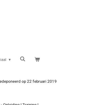
iaal
gedeponeerd op 22 februari 2019
Opleiding | Training |